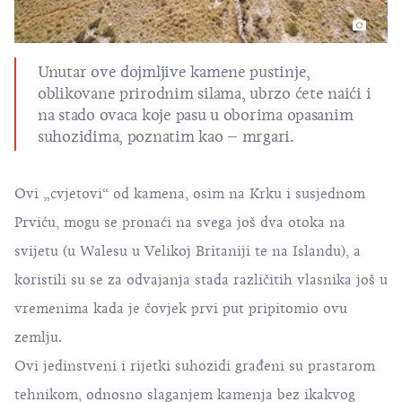
Unutar ove dojmljive kamene pustinje,
oblikovane prirodnim silama, ubrzo ćete naići i
na stado ovaca koje pasu u oborima opasanim
suhozidima, poznatim kao – mrgari.
Ovi „cvjetovi“ od kamena, osim na Krku i susjednom
Prviću, mogu se pronaći na svega još dva otoka na
svijetu (u Walesu u Velikoj Britaniji te na Islandu), a
koristili su se za odvajanja stada različitih vlasnika još u
vremenima kada je čovjek prvi put pripitomio ovu
zemlju.
Ovi jedinstveni i rijetki suhozidi građeni su prastarom
tehnikom, odnosno slaganjem kamenja bez ikakvog