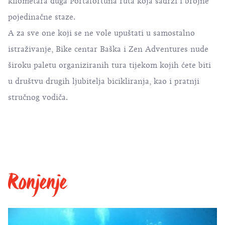
kilometara duga Portafortuna ruta koja sadrži i brojne
pojedinačne staze.
A za sve one koji se ne vole upuštati u samostalno
istraživanje, Bike centar Baška i Zen Adventures nude
široku paletu organiziranih tura tijekom kojih ćete biti
u društvu drugih ljubitelja bicikliranja, kao i pratnji
stručnog vodiča.
Ronjenje