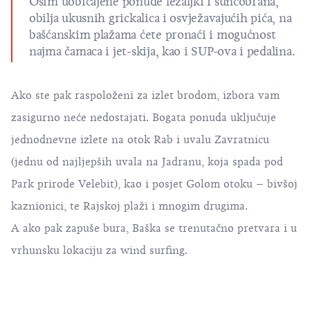
Osim uobičajene ponude ležaljki i suncobrana,
obilja ukusnih grickalica i osvježavajućih pića, na
bašćanskim plažama ćete pronaći i mogućnost
najma čamaca i jet-skija, kao i SUP-ova i pedalina.
Ako ste pak raspoloženi za izlet brodom, izbora vam
zasigurno neće nedostajati. Bogata ponuda uključuje
jednodnevne izlete na otok Rab i uvalu Zavratnicu
(jednu od najljepših uvala na Jadranu, koja spada pod
Park prirode Velebit), kao i posjet Golom otoku – bivšoj
kaznionici, te Rajskoj plaži i mnogim drugima.
A ako pak zapuše bura, Baška se trenutačno pretvara i u
vrhunsku lokaciju za wind surfing.