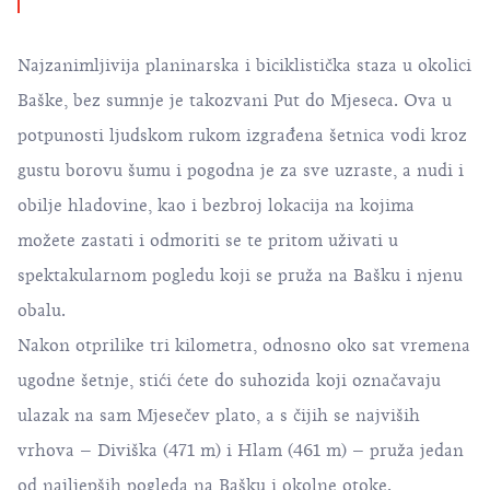
Najzanimljivija planinarska i biciklistička staza u okolici
Baške, bez sumnje je takozvani Put do Mjeseca. Ova u
potpunosti ljudskom rukom izgrađena šetnica vodi kroz
gustu borovu šumu i pogodna je za sve uzraste, a nudi i
obilje hladovine, kao i bezbroj lokacija na kojima
možete zastati i odmoriti se te pritom uživati u
spektakularnom pogledu koji se pruža na Bašku i njenu
obalu.
Nakon otprilike tri kilometra, odnosno oko sat vremena
ugodne šetnje, stići ćete do suhozida koji označavaju
ulazak na sam Mjesečev plato, a s čijih se najviših
vrhova – Diviška (471 m) i Hlam (461 m) – pruža jedan
od najljepših pogleda na Bašku i okolne otoke.