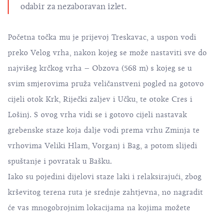
odabir za nezaboravan izlet.
Početna točka mu je prijevoj Treskavac, a uspon vodi
preko Velog vrha, nakon kojeg se može nastaviti sve do
najvišeg krčkog vrha – Obzova (568 m) s kojeg se u
svim smjerovima pruža veličanstveni pogled na gotovo
cijeli otok Krk, Riječki zaljev i Učku, te otoke Cres i
Lošinj. S ovog vrha vidi se i gotovo cijeli nastavak
grebenske staze koja dalje vodi prema vrhu Zminja te
vrhovima Veliki Hlam, Vorganj i Bag, a potom slijedi
spuštanje i povratak u Bašku.
Iako su pojedini dijelovi staze laki i relaksirajući, zbog
krševitog terena ruta je srednje zahtjevna, no nagradit
će vas mnogobrojnim lokacijama na kojima možete