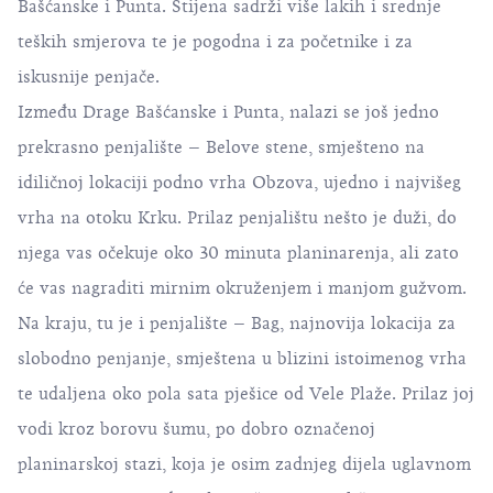
Bašćanske i Punta. Stijena sadrži više lakih i srednje
teških smjerova te je pogodna i za početnike i za
iskusnije penjače.
Između Drage Bašćanske i Punta, nalazi se još jedno
prekrasno penjalište – Belove stene, smješteno na
idiličnoj lokaciji podno vrha Obzova, ujedno i najvišeg
vrha na otoku Krku. Prilaz penjalištu nešto je duži, do
njega vas očekuje oko 30 minuta planinarenja, ali zato
će vas nagraditi mirnim okruženjem i manjom gužvom.
Na kraju, tu je i penjalište – Bag, najnovija lokacija za
slobodno penjanje, smještena u blizini istoimenog vrha
te udaljena oko pola sata pješice od Vele Plaže. Prilaz joj
vodi kroz borovu šumu, po dobro označenoj
planinarskoj stazi, koja je osim zadnjeg dijela uglavnom