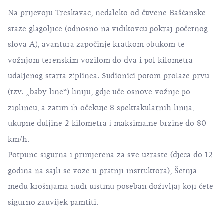
Na prijevoju Treskavac, nedaleko od čuvene Bašćanske
staze glagoljice (odnosno na vidikovcu pokraj početnog
slova A), avantura započinje kratkom obukom te
vožnjom terenskim vozilom do dva i pol kilometra
udaljenog starta ziplinea. Sudionici potom prolaze prvu
(tzv. „baby line“) liniju, gdje uče osnove vožnje po
ziplineu, a zatim ih očekuje 8 spektakularnih linija,
ukupne duljine 2 kilometra i maksimalne brzine do 80
km/h.
Potpuno sigurna i primjerena za sve uzraste (djeca do 12
godina na sajli se voze u pratnji instruktora), Šetnja
među krošnjama nudi uistinu poseban doživljaj koji ćete
sigurno zauvijek pamtiti.